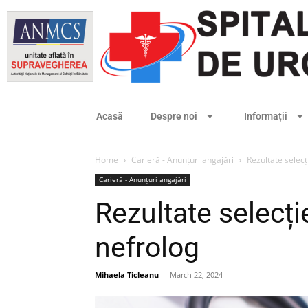
Acasă
Despre noi
Informații
Home
Carieră - Anunțuri angajări
Rezultate selec
Carieră - Anunțuri angajări
Rezultate selecț
nefrolog
Mihaela Ticleanu
-
March 22, 2024