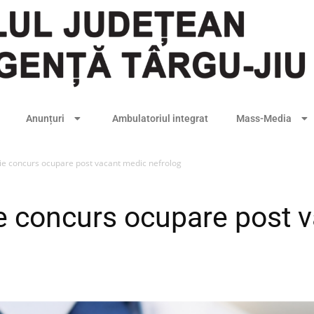
Anunțuri
Ambulatoriul integrat
Mass-Media
ție concurs ocupare post vacant medic nefrolog
ie concurs ocupare post 