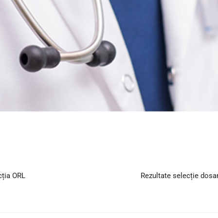
cția ORL
Rezultate selecție dosa