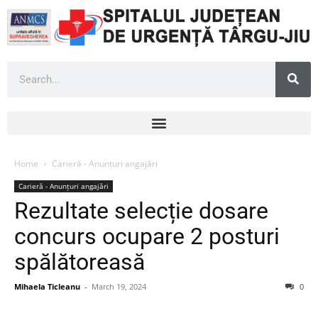
Home
Carieră - Anunțuri angajări
Carieră - Anunțuri angajări
Rezultate selecție dosare
concurs ocupare 2 posturi
spălătoreasă
Mihaela Ticleanu
-
March 19, 2024
0