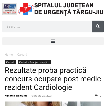
Home
Carieră
Carieră
Carieră - Anunțuri angajări
Rezultate proba practică
concurs ocupare post medic
rezident Cardiologie
Mihaela Ticleanu
-
February 20, 2024
0