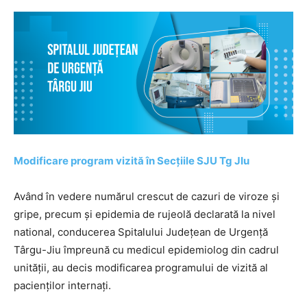
Modificare program vizită în Secțiile SJU Tg JIu
Având în vedere numărul crescut de cazuri de viroze și
gripe, precum și epidemia de rujeolă declarată la nivel
national, conducerea Spitalului Județean de Urgență
Târgu-Jiu împreună cu medicul epidemiolog din cadrul
unității, au decis modificarea programului de vizită al
pacienților internați.