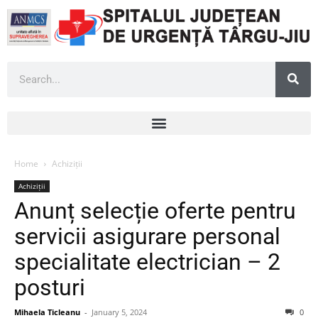
Home
Achiziții
Achiziții
Anunț selecție oferte pentru
servicii asigurare personal
specialitate electrician – 2
posturi
Mihaela Ticleanu
-
January 5, 2024
0