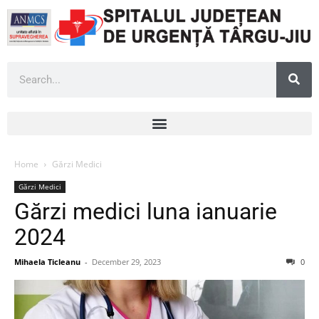
Home
Gărzi Medici
Gărzi Medici
Gărzi medici luna ianuarie
2024
Mihaela Ticleanu
-
December 29, 2023
0