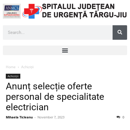
Home
Achiziții
Achiziții
Anunț selecție oferte
personal de specialitate
electrician
Mihaela Ticleanu
-
November 7, 2023
0