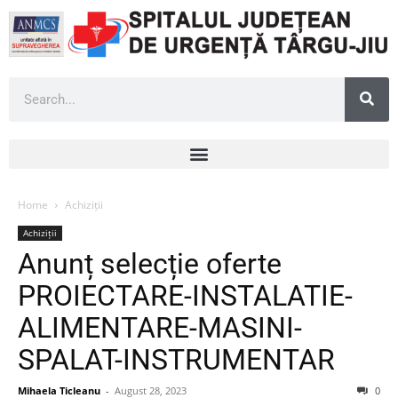
Home
Achiziții
Achiziții
Anunț selecție oferte
PROIECTARE-INSTALATIE-
ALIMENTARE-MASINI-
SPALAT-INSTRUMENTAR
Mihaela Ticleanu
-
August 28, 2023
0