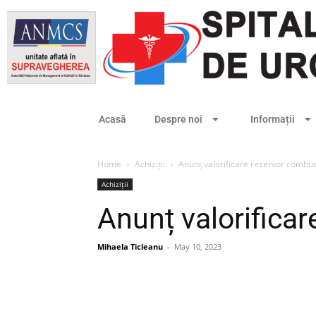
Acasă
Despre noi
Informații
Home
Achiziții
Anunț valorificare rezervor combust
Achiziții
Anunț valorificar
Mihaela Ticleanu
-
May 10, 2023