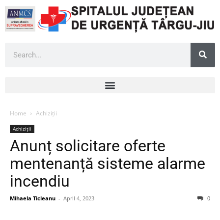
Home
Achiziții
Achiziții
Anunț solicitare oferte
mentenanță sisteme alarme
incendiu
Mihaela Ticleanu
-
April 4, 2023
0