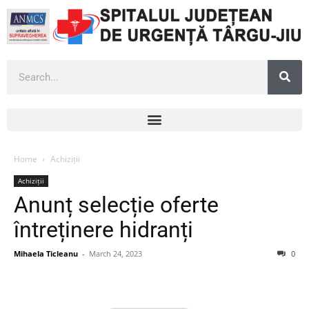
Home
Achiziții
Achiziții
Anunț selecție oferte
întreținere hidranți
Mihaela Ticleanu
-
March 24, 2023
0