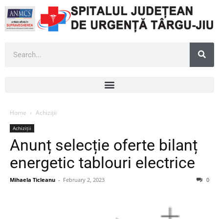
Home
Achiziții
Achiziții
Anunț selecție oferte bilanț
energetic tablouri electrice
Mihaela Ticleanu
-
February 2, 2023
0