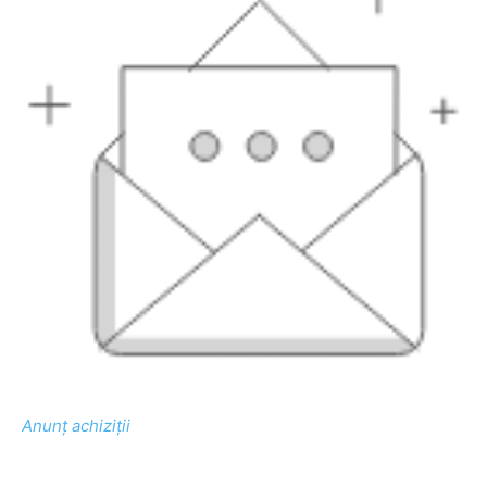
Anunț achiziții