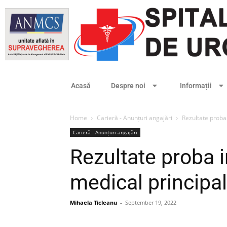
Acasă
Despre noi
Informații
Home
Carieră - Anunțuri angajări
Rezultate proba 
Carieră - Anunțuri angajări
Rezultate proba 
medical principal
Mihaela Ticleanu
-
September 19, 2022