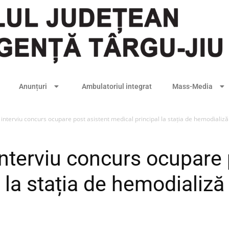
Anunțuri
Ambulatoriul integrat
Mass-Media
interviu concurs ocupare post asistent medical principal la stația de hemodializă
interviu concurs ocupare 
 la stația de hemodializă