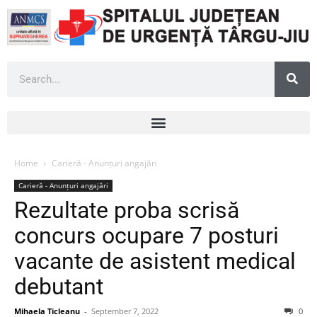
Home
Carieră - Anunțuri angajări
Carieră - Anunțuri angajări
Rezultate proba scrisă
concurs ocupare 7 posturi
vacante de asistent medical
debutant
Mihaela Ticleanu
-
September 7, 2022
0