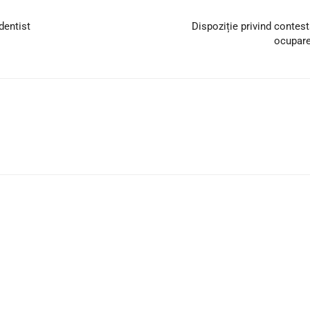
dentist
Dispoziție privind contes
ocuparea