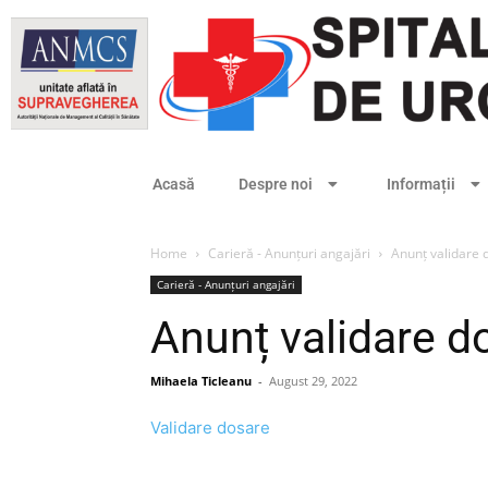
Acasă
Despre noi
Informații
Home
Carieră - Anunțuri angajări
Anunț validare 
Carieră - Anunțuri angajări
Anunț validare d
Mihaela Ticleanu
-
August 29, 2022
Validare dosare