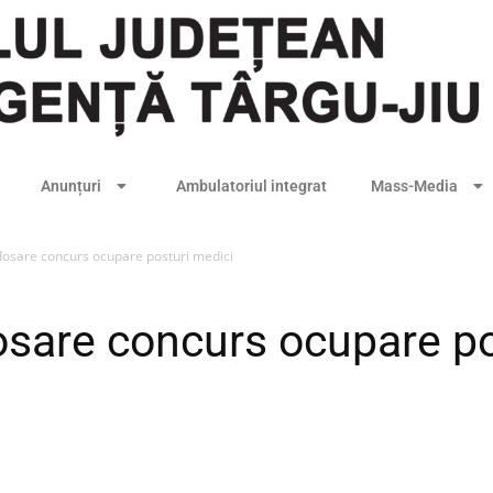
Anunțuri
Ambulatoriul integrat
Mass-Media
dosare concurs ocupare posturi medici
osare concurs ocupare po