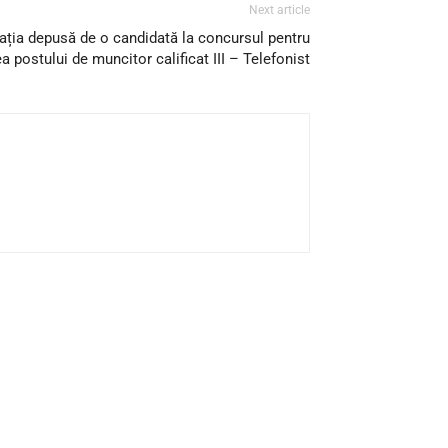
Next article
tația depusă de o candidată la concursul pentru
 postului de muncitor calificat III – Telefonist