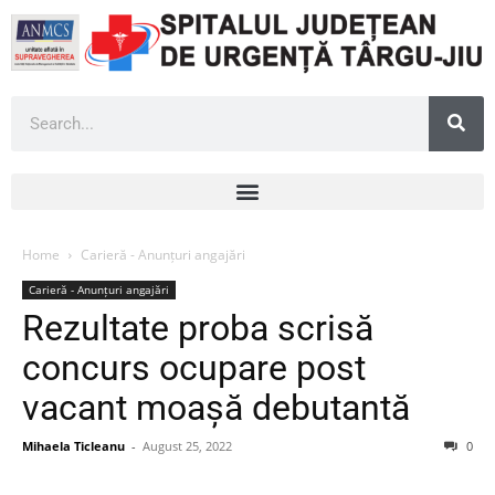
Home
Carieră - Anunțuri angajări
Carieră - Anunțuri angajări
Rezultate proba scrisă
concurs ocupare post
vacant moașă debutantă
Mihaela Ticleanu
-
August 25, 2022
0