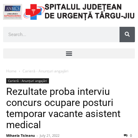
Home
Carieră - Anunțuri angajări
Carieră - Anunțuri angajări
Rezultate proba interviu
concurs ocupare posturi
temporar vacante asistent
medical
Mihaela Ticleanu
-
July 21, 2022
0