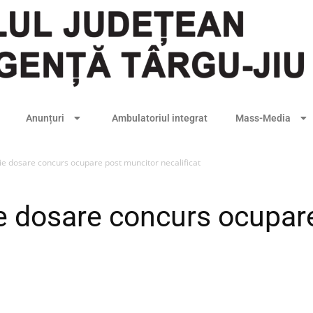
Anunțuri
Ambulatoriul integrat
Mass-Media
ție dosare concurs ocupare post muncitor necalificat
ie dosare concurs ocupar