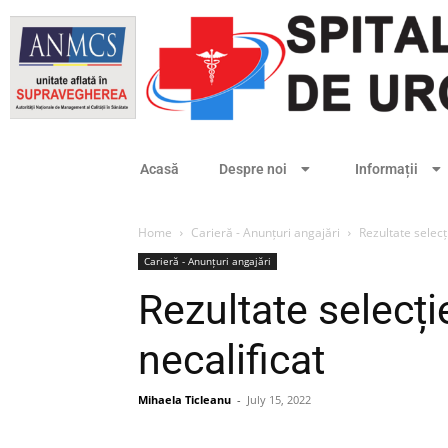
Acasă
Despre noi
Informații
Home
Carieră - Anunțuri angajări
Rezultate selec
Carieră - Anunțuri angajări
Rezultate selecț
necalificat
Mihaela Ticleanu
-
July 15, 2022