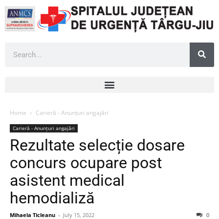
Home
Carieră - Anunțuri angajări
Carieră - Anunțuri angajări
Rezultate selecție dosare
concurs ocupare post
asistent medical
hemodializă
Mihaela Ticleanu
-
July 15, 2022
0