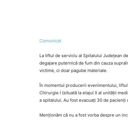
Comunicat
La liftul de serviciu al Spitalului Județean 
degajare puternică de fum din cauza supraîncă
victime, ci doar pagube materiale.
În momentul producerii evenimentului, liftul e
Chirurgie I (situată la etajul II al unității 
a spitalului. Au fost evacuați 30 de pacienți 
Menționăm că nu a fost vorba despre un ince