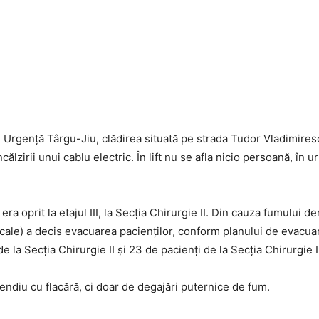
de Urgență Târgu-Jiu, clădirea situată pe strada Tudor Vladimiresc
lzirii unui cablu electric. În lift nu se afla nicio persoană, în 
ra oprit la etajul III, la Secția Chirurgie II. Din cauza fumului d
medicale) a decis evacuarea pacienților, conform planului de evacu
de la Secția Chirurgie II și 23 de pacienți de la Secția Chirurgie I
ndiu cu flacără, ci doar de degajări puternice de fum.