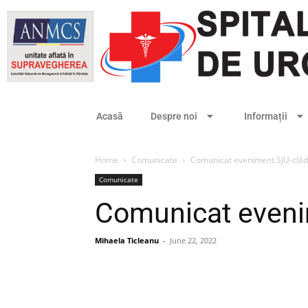
Acasă
Despre noi
Informații
Home
Comunicate
Comunicat eveniment SJU-clăd
Comunicate
Comunicat eveni
Mihaela Ticleanu
-
June 22, 2022