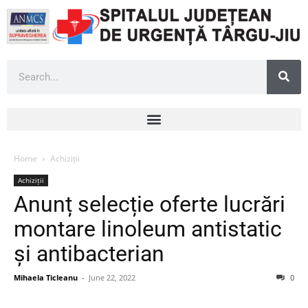
Home
Achiziții
Achiziții
Anunț selecție oferte lucrări
montare linoleum antistatic
și antibacterian
Mihaela Ticleanu
-
June 22, 2022
0