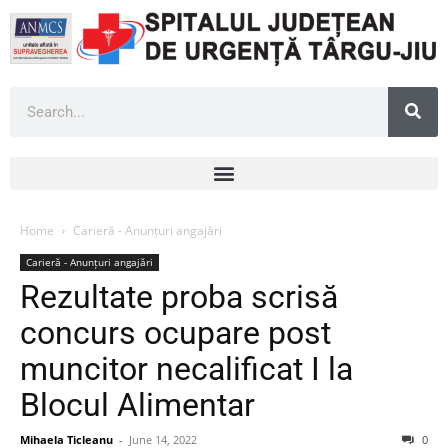
Home
Carieră - Anunțuri angajări
Carieră - Anunțuri angajări
Rezultate proba scrisă
concurs ocupare post
muncitor necalificat I la
Blocul Alimentar
Mihaela Ticleanu
-
June 14, 2022
0