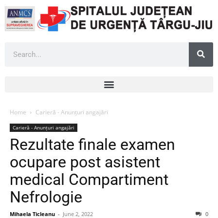
Home
Carieră - Anunțuri angajări
Carieră - Anunțuri angajări
Rezultate finale examen
ocupare post asistent
medical Compartiment
Nefrologie
Mihaela Ticleanu
-
June 2, 2022
0