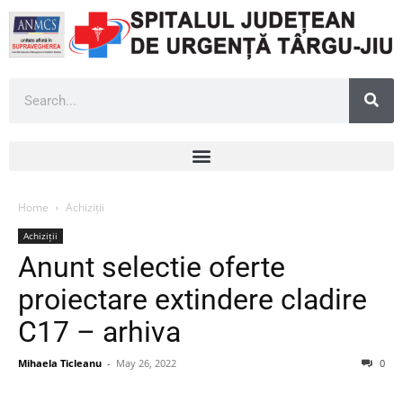
Home
Achiziții
Achiziții
Anunt selectie oferte
proiectare extindere cladire
C17 – arhiva
Mihaela Ticleanu
-
May 26, 2022
0