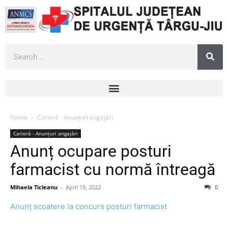
Home
Carieră - Anunțuri angajări
Carieră - Anunțuri angajări
Anunț ocupare posturi
farmacist cu normă întreagă
Mihaela Ticleanu
-
April 19, 2022
0
Anunț scoatere la concurs posturi farmacist