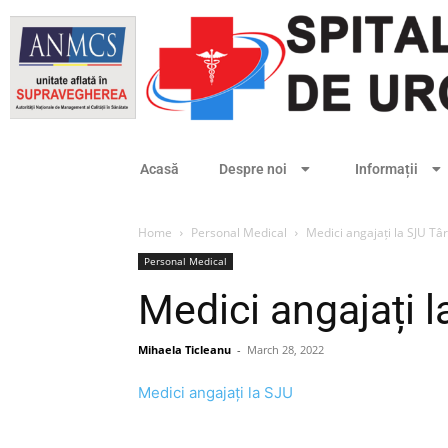
Acasă
Despre noi
Informații
Home
Personal Medical
Medici angajați la SJU Tâ
Personal Medical
Medici angajați 
Mihaela Ticleanu
-
March 28, 2022
Medici angajați la SJU