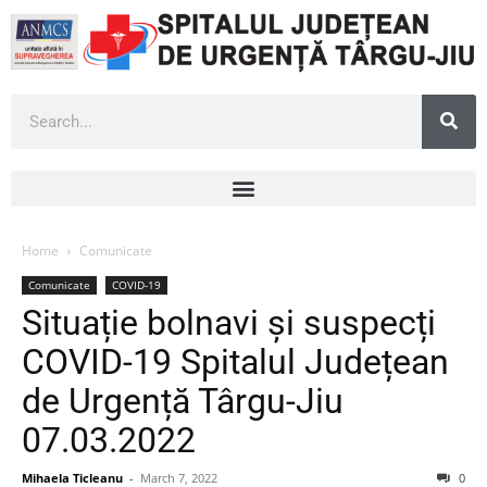
Home
Comunicate
Comunicate
COVID-19
Situație bolnavi și suspecți
COVID-19 Spitalul Județean
de Urgență Târgu-Jiu
07.03.2022
Mihaela Ticleanu
-
March 7, 2022
0