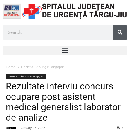
Home
Carieră - Anunțuri angajări
Carieră - Anunțuri angajări
Rezultate interviu concurs
ocupare post asistent
medical generalist laborator
de analize
admin
-
January 13, 2022
0