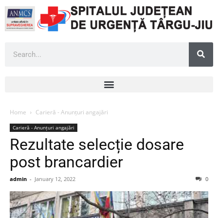
Home
Carieră - Anunțuri angajări
Carieră - Anunțuri angajări
Rezultate selecție dosare
post brancardier
admin
-
January 12, 2022
0