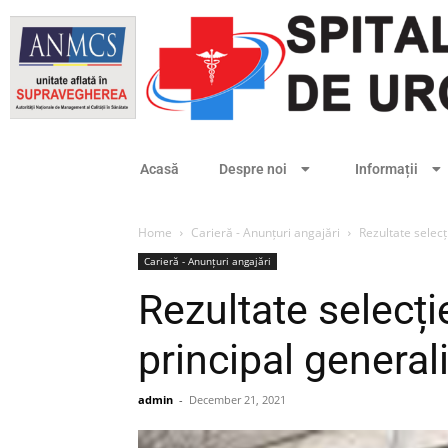
Acasă
Despre noi
Informații
Home
Carieră - Anunțuri angajări
Rezultate selecț
Carieră - Anunțuri angajări
Rezultate selecț
principal general
admin
-
December 21, 2021