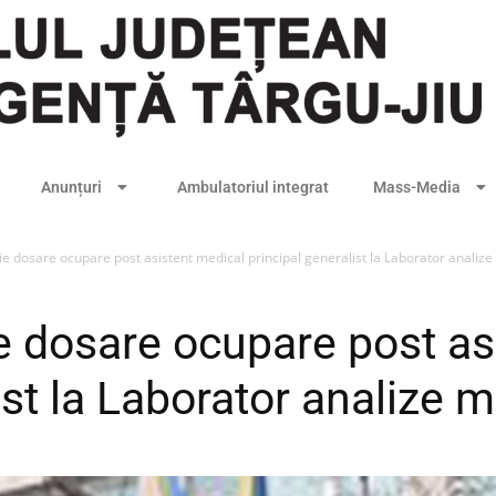
Anunțuri
Ambulatoriul integrat
Mass-Media
ie dosare ocupare post asistent medical principal generalist la Laborator analiz
ie dosare ocupare post as
ist la Laborator analize 