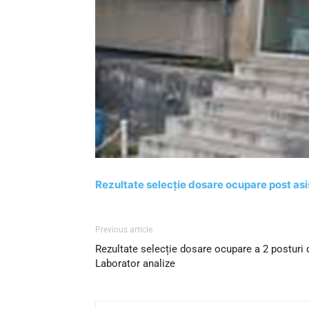
Rezultate selecție dosare ocupare post asi
Previous article
Rezultate selecție dosare ocupare a 2 posturi 
Laborator analize