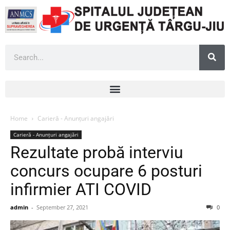
Home
Carieră - Anunțuri angajări
Carieră - Anunțuri angajări
Rezultate probă interviu
concurs ocupare 6 posturi
infirmier ATI COVID
admin
-
September 27, 2021
0