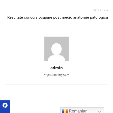
Next article
Rezultate concurs ocupare post medic anatomie patologică
admin
https://spitalgorj.ro
Romanian