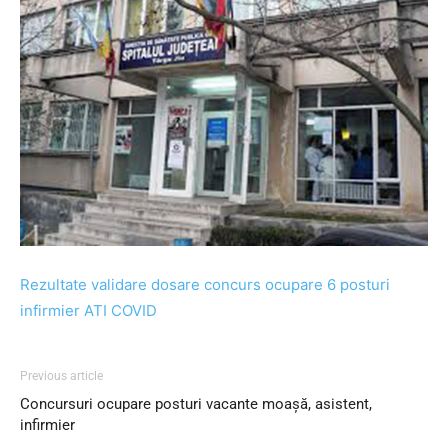
Rezultate validare dosare concurs ocupare 6 posturi
infirmier ATI COVID
Previous article
Concursuri ocupare posturi vacante moașă, asistent,
infirmier