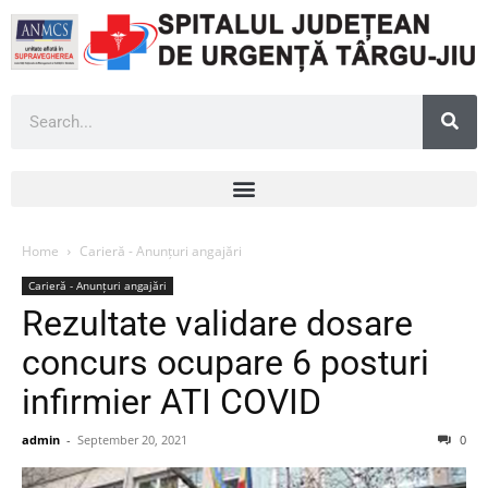
Home
Carieră - Anunțuri angajări
Carieră - Anunțuri angajări
Rezultate validare dosare
concurs ocupare 6 posturi
infirmier ATI COVID
admin
-
September 20, 2021
0