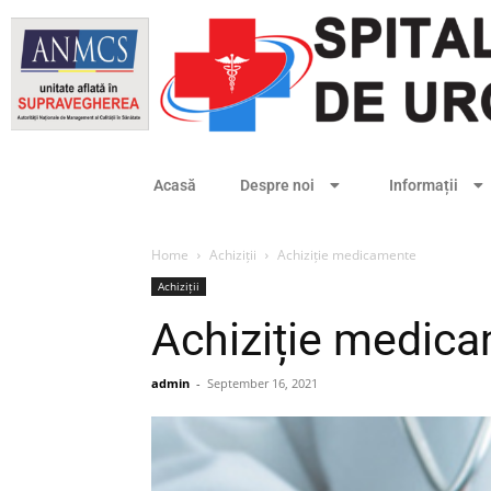
Acasă
Despre noi
Informații
Home
Achiziții
Achiziție medicamente
Achiziții
Achiziție medic
admin
-
September 16, 2021