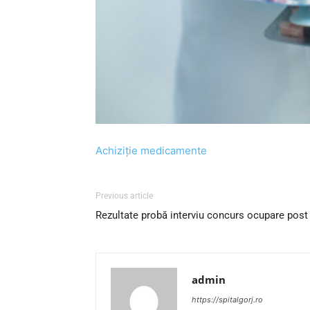
Achiziție medicamente
Previous article
Rezultate probă interviu concurs ocupare pos
admin
https://spitalgorj.ro