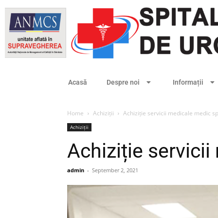
Acasă
Despre noi
Informații
Home
Achiziții
Achiziție servicii medicale medic sp
Achiziții
Achiziție servici
admin
-
September 2, 2021