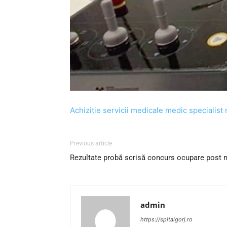
Achiziție servicii medicale medic specialist 
Previous article
Rezultate probă scrisă concurs ocupare post mu
admin
https://spitalgorj.ro