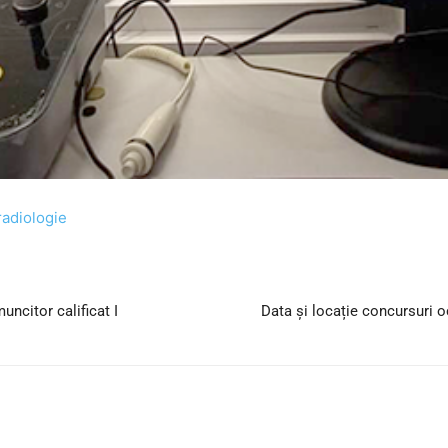
radiologie
ncitor calificat I
Data și locație concursuri o