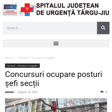
Home
Carieră - Anunțuri angajări
Carieră - Anunțuri angajări
Concursuri ocupare posturi
șefi secții
admin
-
August 16, 2021
0