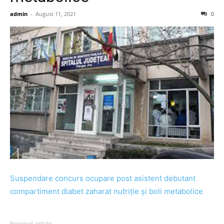
admin
-
August 11, 2021
0
Suspendare concurs ocupare post asistent debutant
compartiment diabet zaharat nutriție și boli metabolice
Previous article