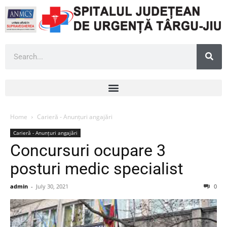
Home
Carieră - Anunțuri angajări
Carieră - Anunțuri angajări
Concursuri ocupare 3
posturi medic specialist
admin
-
July 30, 2021
0