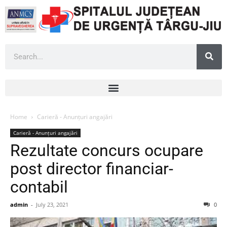
Home
Carieră - Anunțuri angajări
Carieră - Anunțuri angajări
Rezultate concurs ocupare
post director financiar-
contabil
admin
-
July 23, 2021
0