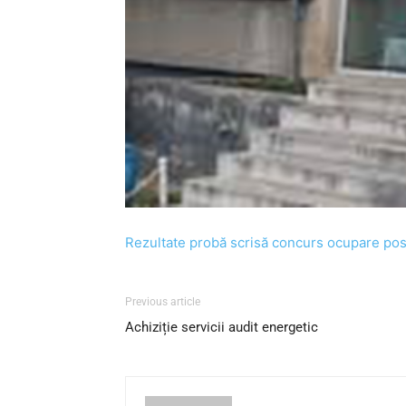
Rezultate probă scrisă concurs ocupare post
Previous article
Achiziție servicii audit energetic