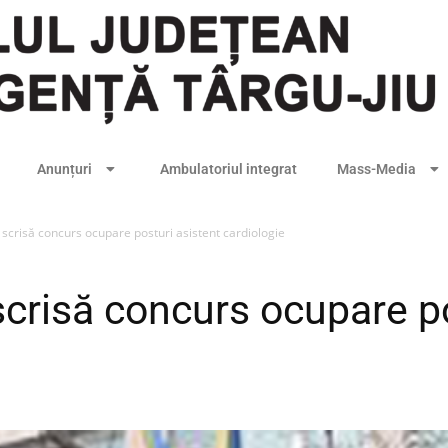
Anunțuri
Ambulatoriul integrat
Mass-Media
 scrisă concurs ocupare posturi asistent cardiologie
scrisă concurs ocupare po