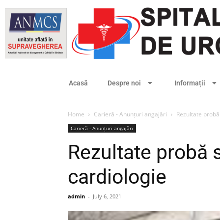
Acasă
Despre noi
Informații
Home
Carieră - Anunțuri angajări
Rezultate probă
Carieră - Anunțuri angajări
Rezultate probă 
cardiologie
admin
-
July 6, 2021