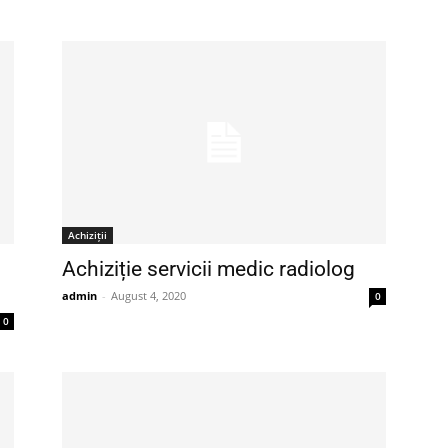
Achiziții
Achiziție servicii medic radiolog
admin
-
August 4, 2020
0
0