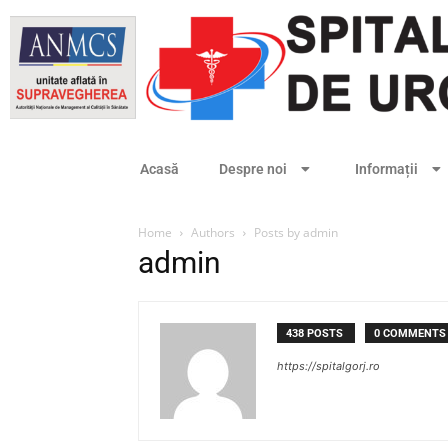
Acasă
Despre noi
Informații
Home
Authors
Posts by admin
admin
438 POSTS
0 COMMENTS
https://spitalgorj.ro