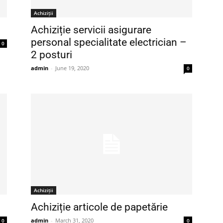
Achiziții
Achiziție servicii asigurare
personal specialitate electrician –
0
2 posturi
admin
-
June 19, 2020
0
Achiziții
Achiziție articole de papetărie
admin
-
March 31, 2020
0
0