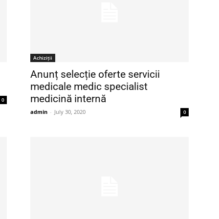
Achiziții
Anunț selecție oferte servicii
medicale medic specialist
medicină internă
0
admin
-
July 30, 2020
0