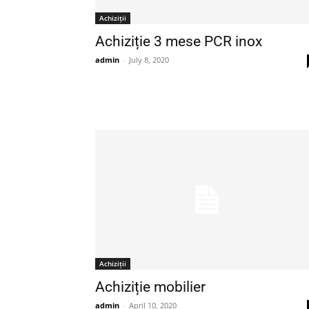
Achiziții
Achiziție 3 mese PCR inox
admin
-
July 8, 2020
Achiziții
Achiziție mobilier
admin
-
April 10, 2020